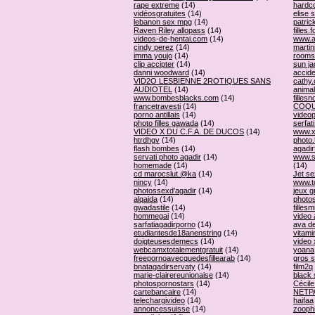
rape extreme
(14)
hardco
vidéosgratuites
(14)
elise 
lebanon sex mpg
(14)
patric
Raven Riley allopass
(14)
filles.
videos-de-hentai.com
(14)
www.a
cindy perez
(14)
martin
imma youjo
(14)
rooms
clip accipter
(14)
sun ja
danni woodward
(14)
accide
VID2O LESBIENNE 2ROTIQUES SANS
cathy.
AUDIOTEL
(14)
anima
www.bombesblacks.com
(14)
filles
francetravesti
(14)
COQU
porno antillais
(14)
videop
photo filles gawada
(14)
serfati
VIDEO X DU C.F.A. DE DUCOS
(14)
www.x
htrdhgv
(14)
photo.
flash bombes
(14)
agadir
servati photo agadir
(14)
www.
homemade
(14)
(14)
cd marocslut.@ka
(14)
Jet se
nincy
(14)
www.t
photossexd'agadir
(14)
jeux g
alqaida
(14)
photo
gwadastile
(14)
filles
hommegai
(14)
video
sarfatiagadirporno
(14)
ava d
etudiantesde18anenstring
(14)
vitami
doigteusesdemecs
(14)
video 
webcamxtotalementgratuit
(14)
yoana
freepornoavecquedesfillearab
(14)
gros s
bnatagadirservaty
(14)
film2q
marie-clairereunionaise
(14)
black
photospornostars
(14)
Cécile
cartebancaire
(14)
NETP
telechargivideo
(14)
haifaa
annoncessuisse
(14)
zoophi