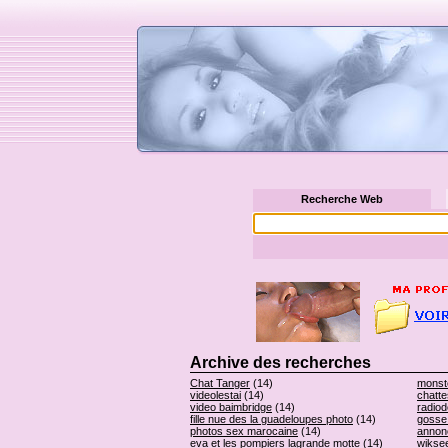
Recherche Web
Archive des recherches
Chat Tanger
(14)
monst
videolestai
(14)
chatte
video baimbridge
(14)
radiod
fille nue des la guadeloupes photo
(14)
gosse
photos sex marocaine
(14)
annonc
eva et les pompiers lagrande motte
(14)
wikse