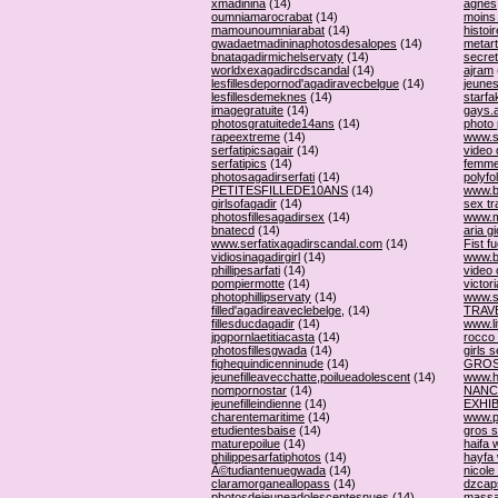
xmadinina
(14)
agnes
oumniamarocrabat
(14)
moins
mamounoumniarabat
(14)
histoi
gwadaetmadininaphotosdesalopes
(14)
metart
bnatagadirmichelservaty
(14)
secre
worldxexagadircdscandal
(14)
ajram
lesfillesdepornod'agadiravecbelgue
(14)
jeunes
lesfillesdemeknes
(14)
starfa
imagegratuite
(14)
gays.
photosgratuitede14ans
(14)
photo
rapeextreme
(14)
www.s
serfatipicsagair
(14)
video
serfatipics
(14)
femme
photosagadirserfati
(14)
polyfo
PETITESFILLEDE10ANS
(14)
www.b
girlsofagadir
(14)
sex tr
photosfillesagadirsex
(14)
www.m
bnatecd
(14)
aria g
www.serfatixagadirscandal.com
(14)
Fist f
vidiosinagadirgirl
(14)
www.b
phillipesarfati
(14)
video 
pompiermotte
(14)
victori
photophillipservaty
(14)
www.s
filled'agadireaveclebelge,
(14)
TRAV
fillesducdagadir
(14)
www.l
jpgpornlaetitiacasta
(14)
rocco 
photosfillesgwada
(14)
girls 
fighequindicenninude
(14)
GROS
jeunefilleavecchatte,poilueadolescent
(14)
www.h
nompornostar
(14)
NANC
jeunefilleindienne
(14)
EXHIB
charentemaritime
(14)
www.p
etudientesbaise
(14)
gros 
maturepoilue
(14)
haifa 
philippesarfatiphotos
(14)
hayfa
Ã©tudiantenuegwada
(14)
nicole
claramorganeallopass
(14)
dzcap
photosdejeuneadolescentesnues
(14)
mass