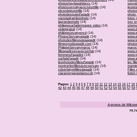
photoshayfawahbixxx
(14)
sexvi
photosservatyavscsesefille
(14)
jeune
pissedejeunefille
(14)
photos
photodesputed'agadir
(14)
photo 
nansiaajramlesphoto
(14)
fotos g
lagrandemotte
(14)
sex o
philippesarfatiimmages video
(14)
shema
violetgratuit
(14)
www.d
philippesevatyencd
(14)
www.w
PhotosServatyagadir
(14)
www.e
photodesfillesputeaagadir
(14)
www.t
filmpornodeagadir.com
(14)
photos
PhilippeServatymaroc
(14)
maroc
filleagadirsexavecserfati
(14)
www.m
femmesd'agadire
(14)
www.p
sarfatid'agadir
(14)
www.a
lesphotodesfillesd'agadir
(14)
les fil
montrerlesfillesavecservaty
(14)
mamie
cdserfatyetfillesdagadir
(14)
Filles
claramorganeetianscott
(14)
fetish 
Pages:
1
2
3
4
5
6
7
8
9
10
11
12
13
14
15
16
17
18
42
43
44
45
46
47
48
49
50
51
52
53
54
55
56
57
58
A propos de Wikse
79,7